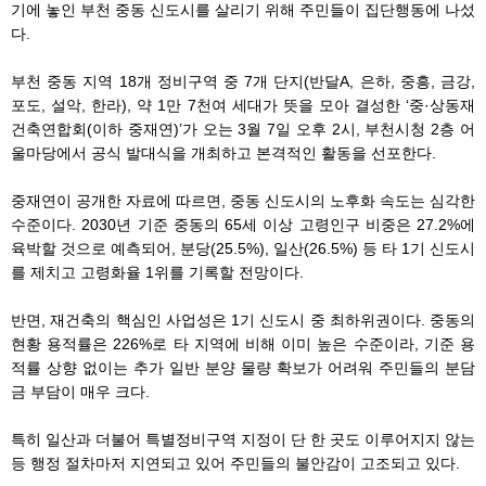
기에 놓인 부천 중동 신도시를 살리기 위해 주민들이 집단행동에 나섰
다.
부천 중동 지역 18개 정비구역 중 7개 단지(반달A, 은하, 중흥, 금강,
포도, 설악, 한라), 약 1만 7천여 세대가 뜻을 모아 결성한 ‘중·상동재
건축연합회(이하 중재연)’가 오는 3월 7일 오후 2시, 부천시청 2층 어
울마당에서 공식 발대식을 개최하고 본격적인 활동을 선포한다.
중재연이 공개한 자료에 따르면, 중동 신도시의 노후화 속도는 심각한
수준이다. 2030년 기준 중동의 65세 이상 고령인구 비중은 27.2%에
육박할 것으로 예측되어, 분당(25.5%), 일산(26.5%) 등 타 1기 신도시
를 제치고 고령화율 1위를 기록할 전망이다.
반면, 재건축의 핵심인 사업성은 1기 신도시 중 최하위권이다. 중동의
현황 용적률은 226%로 타 지역에 비해 이미 높은 수준이라, 기준 용
적률 상향 없이는 추가 일반 분양 물량 확보가 어려워 주민들의 분담
금 부담이 매우 크다.
특히 일산과 더불어 특별정비구역 지정이 단 한 곳도 이루어지지 않는
등 행정 절차마저 지연되고 있어 주민들의 불안감이 고조되고 있다.