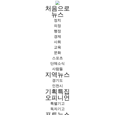
처음으로
뉴스
정치
의정
행정
경제
사회
교육
문화
스포츠
단체소식
사람들
지역뉴스
경기도
인천시
기획특집
오피니언
특별기고
독자기고
포토뉴스