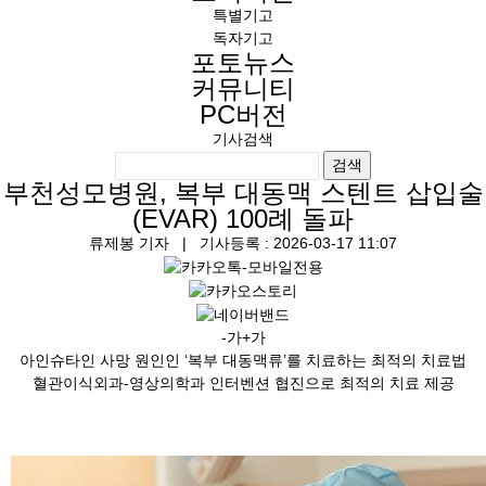
특별기고
독자기고
포토뉴스
커뮤니티
PC버전
기사검색
검색
부천성모병원, 복부 대동맥 스텐트 삽입술
(EVAR) 100례 돌파
류제봉 기자
| 기사등록 : 2026-03-17 11:07
-가
+가
아인슈타인 사망 원인인 ‘복부 대동맥류’를 치료하는 최적의 치료법
혈관이식외과-영상의학과 인터벤션 협진으로 최적의 치료 제공