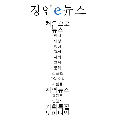
처음으로
뉴스
정치
의정
행정
경제
사회
교육
문화
스포츠
단체소식
사람들
지역뉴스
경기도
인천시
기획특집
오피니언