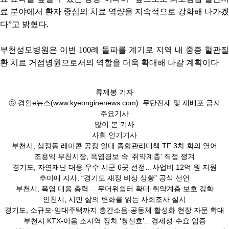
료 분야에서 환자 중심의 치료 역량을 지속적으로 강화해 나가겠
다”고 밝혔다.
부천성모병원은 이번 100례 돌파를 계기로 지역 내 중증 혈관질
환 치료 거점병원으로서의 역할을 더욱 확대해 나갈 계획이다
류제봉 기자
ⓒ 경인e뉴스(www.kyeonginenews.com). 무단전재 및 재배포 금지
주요기사
많이 본 기사
사회 인기기사
부천시, 삼정동 레미콘 공장 일대 종합관리대책 TF 3차 회의 열어
조용익 부천시장, 폭염경보 속 ‘취약계층’ 직접 챙겨
경기도, 자연재난 대응 우수 시군 6곳 선정…사업비 12억 원 지원
추미애 지사, “경기도 재정 비상 상황” 공식 선언
부천시, 폭염 대응 총력… 무더위쉼터 확대·취약계층 보호 강화
인천시, 시민 삶의 변화를 읽는 사회조사 실시
경기도, 소규모·임대주택까지 층간소음·공동체 활성화 현장 자문 확대
부천시 KTX-이음 소사역 정차 ‘청신호’…경제성·수요 입증