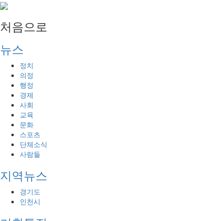
처음으로
뉴스
정치
의정
행정
경제
사회
교육
문화
스포츠
단체소식
사람들
지역뉴스
경기도
인천시