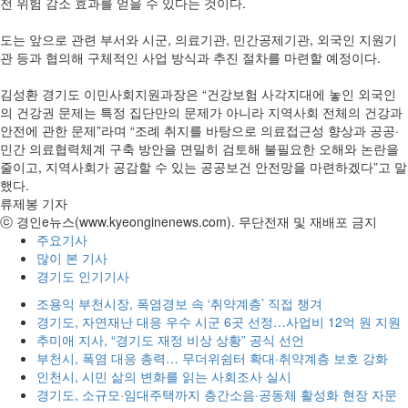
전 위험 감소 효과를 얻을 수 있다는 것이다.
도는 앞으로 관련 부서와 시군, 의료기관, 민간공제기관, 외국인 지원기
관 등과 협의해 구체적인 사업 방식과 추진 절차를 마련할 예정이다.
김성환 경기도 이민사회지원과장은 “건강보험 사각지대에 놓인 외국인
의 건강권 문제는 특정 집단만의 문제가 아니라 지역사회 전체의 건강과
안전에 관한 문제”라며 “조례 취지를 바탕으로 의료접근성 향상과 공공·
민간 의료협력체계 구축 방안을 면밀히 검토해 불필요한 오해와 논란을
줄이고, 지역사회가 공감할 수 있는 공공보건 안전망을 마련하겠다”고 말
했다.
류제봉 기자
ⓒ 경인e뉴스(www.kyeonginenews.com). 무단전재 및 재배포 금지
주요기사
많이 본 기사
경기도 인기기사
조용익 부천시장, 폭염경보 속 ‘취약계층’ 직접 챙겨
경기도, 자연재난 대응 우수 시군 6곳 선정…사업비 12억 원 지원
추미애 지사, “경기도 재정 비상 상황” 공식 선언
부천시, 폭염 대응 총력… 무더위쉼터 확대·취약계층 보호 강화
인천시, 시민 삶의 변화를 읽는 사회조사 실시
경기도, 소규모·임대주택까지 층간소음·공동체 활성화 현장 자문