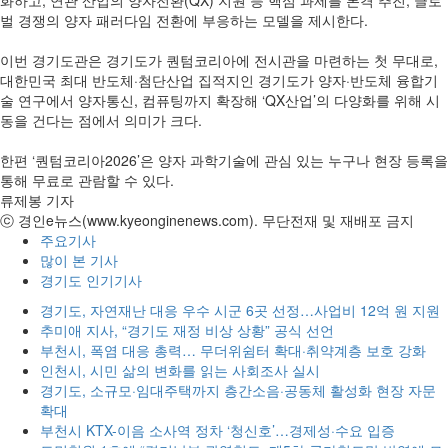
벌 경쟁의 양자 패러다임 전환에 부응하는 모델을 제시한다.
이번 경기도관은 경기도가 퀀텀코리아에 전시관을 마련하는 첫 무대로,
대한민국 최대 반도체·첨단산업 집적지인 경기도가 양자·반도체 융합기
술 연구에서 양자통신, 컴퓨팅까지 확장해 ‘QX산업’의 다양화를 위해 시
동을 건다는 점에서 의미가 크다.
한편 ‘퀀텀코리아2026’은 양자 과학기술에 관심 있는 누구나 현장 등록을
통해 무료로 관람할 수 있다.
류제봉 기자
ⓒ 경인e뉴스(www.kyeonginenews.com). 무단전재 및 재배포 금지
주요기사
많이 본 기사
경기도 인기기사
경기도, 자연재난 대응 우수 시군 6곳 선정…사업비 12억 원 지원
추미애 지사, “경기도 재정 비상 상황” 공식 선언
부천시, 폭염 대응 총력… 무더위쉼터 확대·취약계층 보호 강화
인천시, 시민 삶의 변화를 읽는 사회조사 실시
경기도, 소규모·임대주택까지 층간소음·공동체 활성화 현장 자문
확대
부천시 KTX-이음 소사역 정차 ‘청신호’…경제성·수요 입증