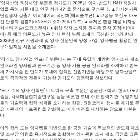
‘양자산업 육성사업’ 부문은 경기도가 2025년 양자-반도체 R&D 지원사
업을 통해 거둔 대표 연구 성과 4건을 중심으로 구성된다. ▲양자센서용
단일광자 검출기 에피웨이퍼 국산화(에피솔루션) ▲고성능 초전도 나노
선 단광자 검출기(SNSPD) 소자 제작(쿼드) ▲극저온 환경 대응 비자성
커넥터 기술(오킨스전자) ▲위상 양자 소자용 원자층 증착 공정(비이아
이) 등 해외 의존도가 높은 양자 핵심 부품·소재의 국산화 성과와 함께,
2026년 신규 지원과제 및 양자 전문인력 양성 사업, 양자팹을 활용한 연
구개발지원 사업을 소개한다.
‘경기도 양자산업 인프라’ 부문에서는 국내 유일의 개방형 양자소자 제조
인프라인 양자팹과 연구기관 등 양자 기술 공공 인프라를 소개하고 반도
체 가치사슬 전 단계가 도내에 집적된 산업기반을 바탕으로 양자산업으
로의 즉각적인 전환이 가능한 경기도의 경쟁력을 선보인다.
‘도내 주요 양자 산학연’ 네트워크 구축 부문은 성균관대학교, 한국나노기
술원, 차세대융합기술연구원 등을 비롯한 도내 주요 협력기관· 유망기업
들의 기술력과 협력 성과를 소개하는 한편, 퀀텀코리아 행사를 계기로 주
요 기관과의 네트워킹을 강화하고 미래 비전을 제시하는 장으로 마련된
다.
이와 함께 도는 양자팹을 기반으로 한 공정 기술과 독보적인 반도체 제조
및 소부장 역량을 유기적으로 결합하여 양자관련 소자 제조 공정을 표준
화하고, 연관 산업의 양자전환(QX) 지원 등 핵심 과제를 본격 추진, 글로