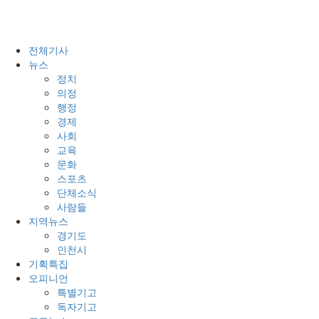
전체기사
뉴스
정치
의정
행정
경제
사회
교육
문화
스포츠
단체소식
사람들
지역뉴스
경기도
인천시
기획특집
오피니언
특별기고
독자기고