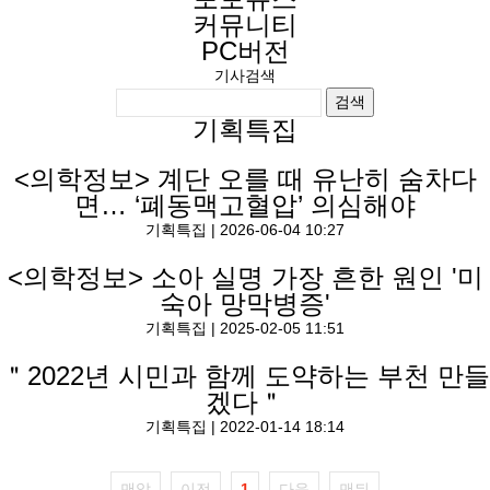
커뮤니티
PC버전
기사검색
검색
기획특집
<의학정보> 계단 오를 때 유난히 숨차다
면… ‘폐동맥고혈압’ 의심해야
기획특집
|
2026-06-04 10:27
<의학정보> 소아 실명 가장 흔한 원인 '미
숙아 망막병증'
기획특집
|
2025-02-05 11:51
＂2022년 시민과 함께 도약하는 부천 만들
겠다＂
기획특집
|
2022-01-14 18:14
맨앞
이전
1
다음
맨뒤