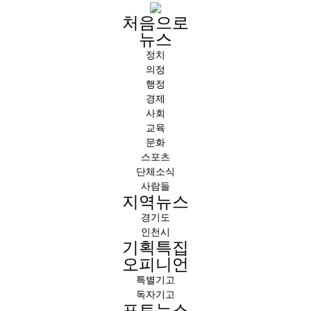
처음으로
뉴스
정치
의정
행정
경제
사회
교육
문화
스포츠
단체소식
사람들
지역뉴스
경기도
인천시
기획특집
오피니언
특별기고
독자기고
포토뉴스