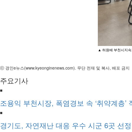
▲ 허원배 부천시지속
ⓒ 경인e뉴스(www.kyeonginenews.com). 무단 전재 및 복사, 배포 금지
주요기사
■
조용익 부천시장, 폭염경보 속 ‘취약계층’ 
■
경기도, 자연재난 대응 우수 시군 6곳 선정