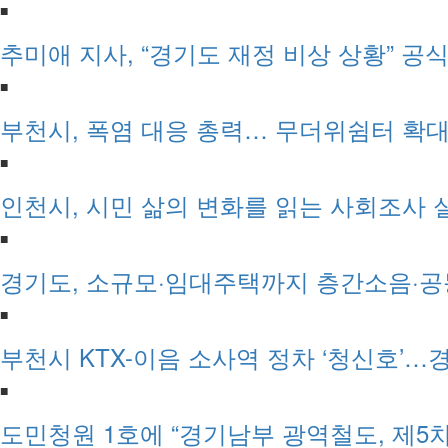
■
추미애 지사, “경기도 재정 비상 상황” 공
■
부천시, 폭염 대응 총력… 무더위쉼터 확
■
인천시, 시민 삶의 변화를 읽는 사회조사 
■
경기도, 소규모·임대주택까지 층간소음·공
■
부천시 KTX-이음 소사역 정차 ‘청신호’…
■
도민청원 1호에 “경기남부 광역철도, 제5