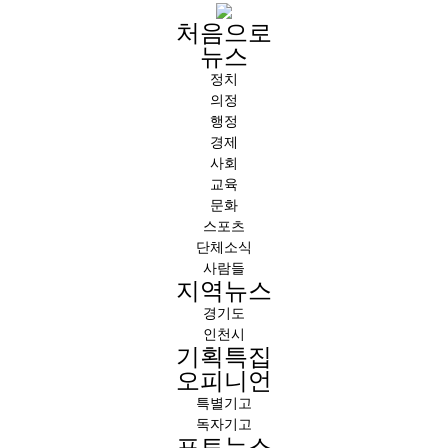
처음으로
뉴스
정치
의정
행정
경제
사회
교육
문화
스포츠
단체소식
사람들
지역뉴스
경기도
인천시
기획특집
오피니언
특별기고
독자기고
포토뉴스