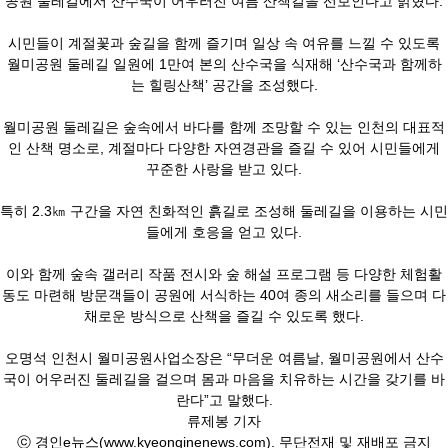
공원 둘레길에서 산수국이 어우러진 여름 산책길을 선보인다고 밝혔다.
시민들이 계절꽃과 숲길을 함께 즐기며 일상 속 여유를 느낄 수 있도록
월미공원 둘레길 일원에 1만여 본의 산수국을 식재해 ‘산수국과 함께하
는 힐링산책’ 공간을 조성했다.
월미공원 둘레길은 숲속에서 바다를 함께 조망할 수 있는 인천의 대표적
인 산책 명소로, 계절마다 다양한 자연경관을 즐길 수 있어 시민들에게
꾸준한 사랑을 받고 있다.
특히 2.3㎞ 구간을 자연 친화적인 흙길로 조성해 둘레길을 이용하는 시민
들에게 호응을 얻고 있다.
이와 함께 숲속 갤러리 작품 전시와 숲 해설 프로그램 등 다양한 체험활
동도 마련해 방문객들이 공원에 서식하는 40여 종의 새소리를 들으며 다
채로운 방식으로 산책을 즐길 수 있도록 했다.
오명석 인천시 월미공원사업소장은 “무더운 여름날, 월미공원에서 산수
국이 어우러진 둘레길을 걸으며 몸과 마음을 치유하는 시간을 갖기를 바
란다”고 말했다.
류제봉 기자
ⓒ 경인e뉴스(www.kyeonginenews.com). 무단전재 및 재배포 금지