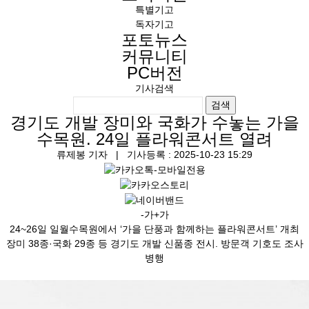
특별기고
독자기고
포토뉴스
커뮤니티
PC버전
기사검색
검색
경기도 개발 장미와 국화가 수놓는 가을
수목원. 24일 플라워콘서트 열려
류제봉 기자
| 기사등록 : 2025-10-23 15:29
-가
+가
24~26일 일월수목원에서 ‘가을 단풍과 함께하는 플라워콘서트’ 개최
장미 38종·국화 29종 등 경기도 개발 신품종 전시. 방문객 기호도 조사
병행