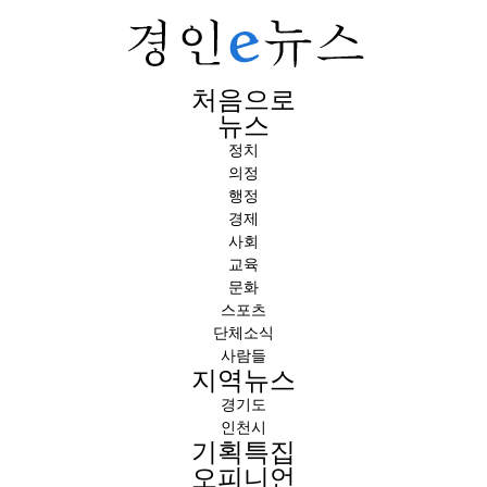
처음으로
뉴스
정치
의정
행정
경제
사회
교육
문화
스포츠
단체소식
사람들
지역뉴스
경기도
인천시
기획특집
오피니언