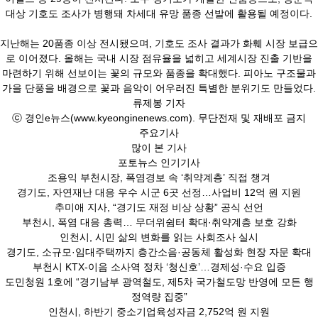
대상 기호도 조사가 병행돼 차세대 유망 품종 선발에 활용될 예정이다.
지난해는 20품종 이상 전시됐으며, 기호도 조사 결과가 화훼 시장 보급으
로 이어졌다. 올해는 국내 시장 점유율을 넓히고 세계시장 진출 기반을
마련하기 위해 선보이는 꽃의 규모와 품종을 확대했다. 피아노 구조물과
가을 단풍을 배경으로 꽃과 음악이 어우러진 특별한 분위기도 만들었다.
류제봉 기자
ⓒ 경인e뉴스(www.kyeonginenews.com). 무단전재 및 재배포 금지
주요기사
많이 본 기사
포토뉴스 인기기사
조용익 부천시장, 폭염경보 속 ‘취약계층’ 직접 챙겨
경기도, 자연재난 대응 우수 시군 6곳 선정…사업비 12억 원 지원
추미애 지사, “경기도 재정 비상 상황” 공식 선언
부천시, 폭염 대응 총력… 무더위쉼터 확대·취약계층 보호 강화
인천시, 시민 삶의 변화를 읽는 사회조사 실시
경기도, 소규모·임대주택까지 층간소음·공동체 활성화 현장 자문 확대
부천시 KTX-이음 소사역 정차 ‘청신호’…경제성·수요 입증
도민청원 1호에 “경기남부 광역철도, 제5차 국가철도망 반영에 모든 행
정역량 집중”
인천시, 하반기 중소기업육성자금 2,752억 원 지원